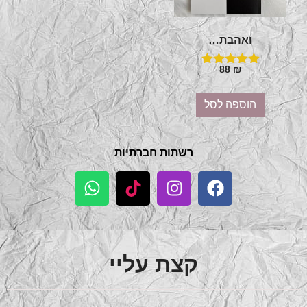
ואהבת…
88
₪
דורג
5.00
מתוך 5
הוספה לסל
רשתות חברתיות
קצת עליי