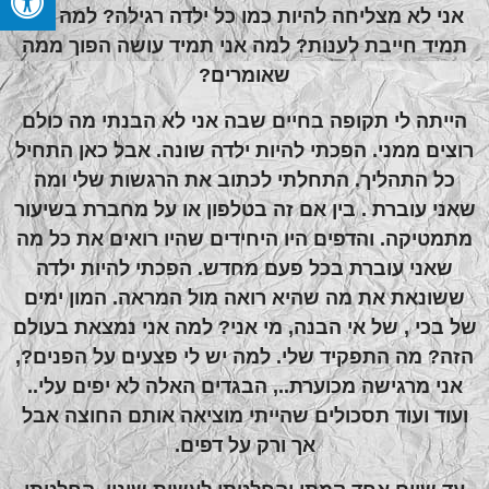
אני לא מצליחה להיות כמו כל ילדה רגילה? למה אני
תמיד חייבת לענות? למה אני תמיד עושה הפוך ממה
שאומרים?
הייתה לי תקופה בחיים שבה אני לא הבנתי מה כולם
רוצים ממני. הפכתי להיות ילדה שונה. אבל כאן התחיל
כל התהליך. התחלתי לכתוב את הרגשות שלי ומה
שאני עוברת . בין אם זה בטלפון או על מחברת בשיעור
מתמטיקה. והדפים היו היחידים שהיו רואים את כל מה
שאני עוברת בכל פעם מחדש. הפכתי להיות ילדה
ששונאת את מה שהיא רואה מול המראה. המון ימים
של בכי , של אי הבנה, מי אני? למה אני נמצאת בעולם
הזה? מה התפקיד שלי. למה יש לי פצעים על הפנים?,
אני מרגישה מכוערת.., הבגדים האלה לא יפים עלי..
ועוד ועוד תסכולים שהייתי מוציאה אותם החוצה אבל
אך ורק על דפים.