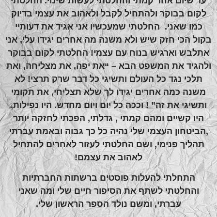
עד שיום אחד קמתי והחלטתי לעשות שינוי. החלטתי
לקום בבוקר ולהתחיל לקבל ולאהוב את עצמי בדיוק
כמו שאני. החלטתי שמעכשיו אני אגיד את דעותיי
בקול הכי חזק שיש ולא משנה מה אחרים יגידו עלי, אני
אתלבש וארגיש בנוח עם עצמי! החלטתי לקום בבוקר
ולהגיד את המשפט הבא – “את יפה, את מצליחה, ואת
תלכי נגד כל העולם ותשיגי כל דבר שרק תרצי! לא
משנה כמה אחרים יגידו לך שלא תצליחי, את תקומי
ותשיגי את זה” ! וככה כל יום ויום מחדש. היו נפילות,
היו קשיים ומהם קמתי , גדלתי, הפכתי לחזקה יותר
,הביטחון העצמי שלי נהיה כל כך גבוה ובאמת עברתי
תהליך פנימי, ושם החלטתי לעזור לאחרים להתחיל
לאהוב את עצמם!
התחלתי להעלות פוסטים ברשתות החברתיות
והחלטתי לשתף את הסיפור חיים שלי ומה שאני
עברתי, ומשם נולד הספר הראשון שלי.