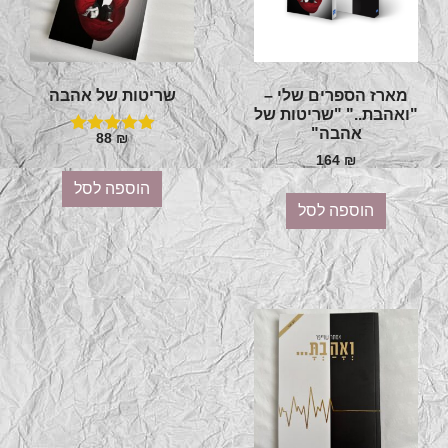
מארז הספרים שלי –
שריטות של אהבה
"ואהבת.." "שריטות של
אהבה"
88
₪
דורג
5.00
164
₪
מתוך 5
הוספה לסל
הוספה לסל