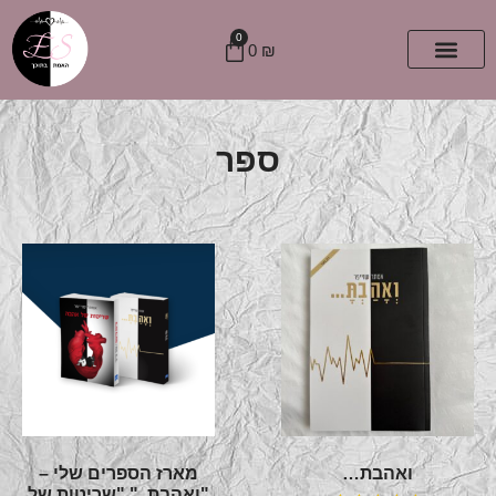
0
0
₪
ספר
ואהבת…
מארז הספרים שלי –
"ואהבת.." "שריטות של