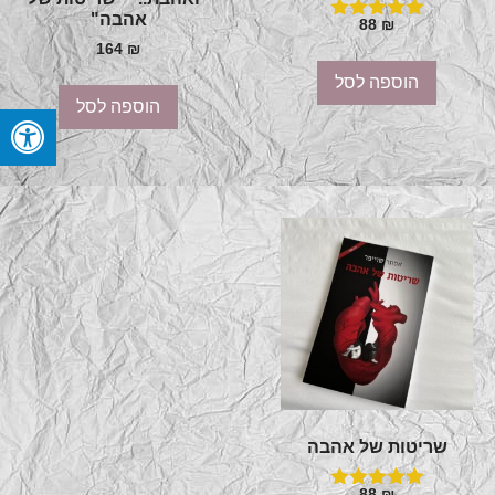
אהבה"
88
₪
דורג
164
₪
5.00
מתוך 5
הוספה לסל
הוספה לסל
שריטות של אהבה
88
₪